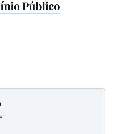
nio Público
o
a"