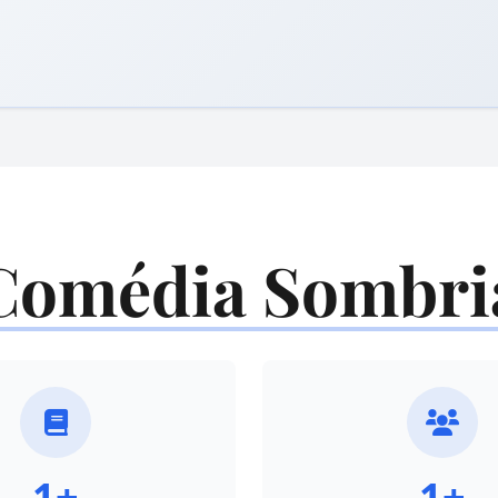
Comédia Sombri
1+
1+