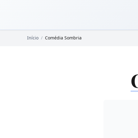
Pular para o conteúdo principal
Livros Domínio Público
Início
/
Comédia Sombria