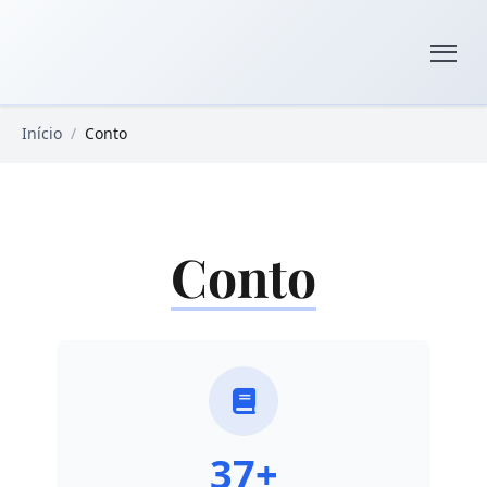
Pular para o conteúdo principal
Livros Domínio Público
Início
/
Conto
Conto
37+