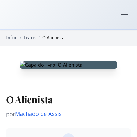
Pular para o conteúdo principal
Livros Domínio Público
Início
/
Livros
/
O Alienista
O Alienista
Machado de Assis
por