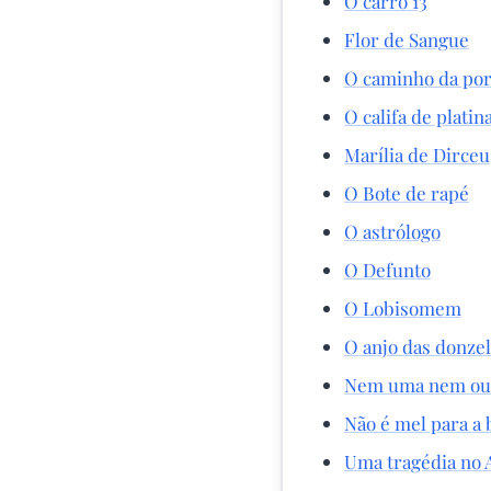
O carro 13
Flor de Sangue
O caminho da por
O califa de platin
Marília de Dirceu
O Bote de rapé
O astrólogo
O Defunto
O Lobisomem
O anjo das donze
Nem uma nem ou
Não é mel para a 
Uma tragédia no