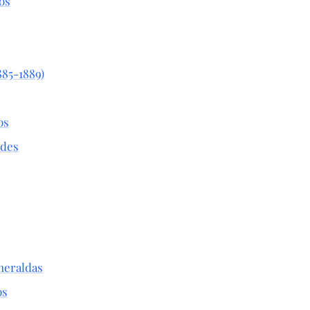
os
885-1889)
os
ndes
meraldas
os