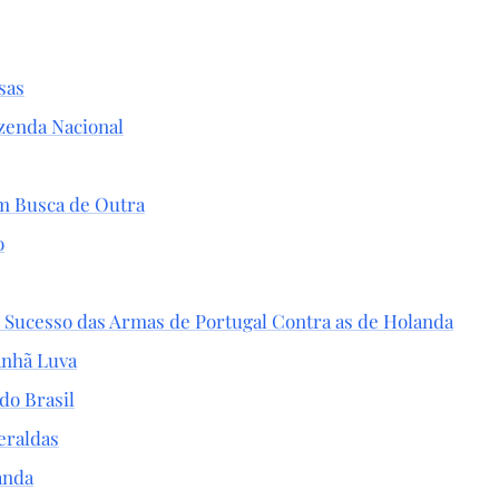
sas
zenda Nacional
m Busca de Outra
o
Sucesso das Armas de Portugal Contra as de Holanda
anhã Luva
do Brasil
eraldas
anda