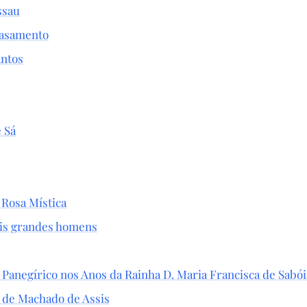
ssau
Casamento
antos
 Sá
 Rosa Mística
is grandes homens
Panegírico nos Anos da Rainha D. Maria Francisca de Sabói
 de Machado de Assis