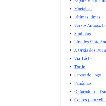
Esparsos e Inédit
Mortalhas
Últimas Rimas
Versos Antigos (1
Símbolos
Lira dos Vinte An
A Orgia dos Due
Via-Láctea
Tarde
Sarças de Fogo
Panóplias
O Caçador de Es
Contos para velh