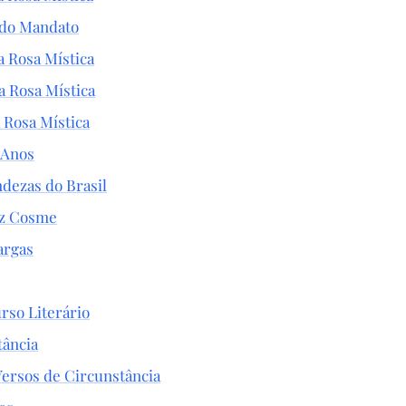
do Mandato
a Rosa Mística
a Rosa Mística
 Rosa Mística
 Anos
dezas do Brasil
iz Cosme
argas
rso Literário
tância
 Versos de Circunstância