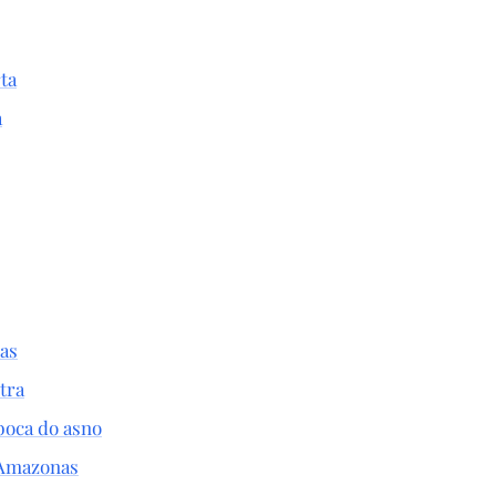
ta
a
las
tra
boca do asno
 Amazonas