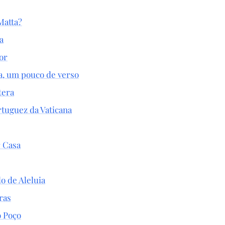
Matta?
a
or
, um pouco de verso
tera
rtuguez da Vaticana
 Casa
o de Aleluia
ras
o Poço