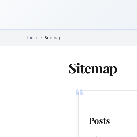
Pular para o conteúdo principal
Livros Domínio Público
Início
/
Sitemap
Sitemap
❝
Posts