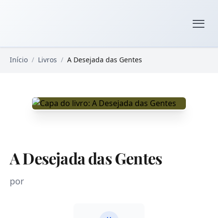
Pular para o conteúdo principal
Livros Domínio Público
Início
/
Livros
/
A Desejada das Gentes
A Desejada das Gentes
por