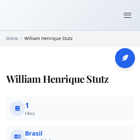
Pular para o conteúdo principal
Livros Domínio Público
Início
/
William Henrique Stutz
William Henrique Stutz
1
Obra
Brasil