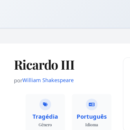
Ricardo III
William Shakespeare
por
Tragédia
Português
Gênero
Idioma