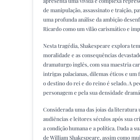
apresenta uma vívida e complexa repres
de manipulação, assassinato e traição, p
uma profunda análise da ambição desenf
Ricardo como um vilão carismático e imp
Nesta tragédia, Shakespeare explora tem
moralidade e as consequências devastado
dramaturgo inglês, com sua maestria cara
intrigas palacianas, dilemas éticos e um
o destino do rei e do reino é selado. A p
personagem e pela sua densidade dramát
Considerada uma das joias da literatura u
audiências e leitores séculos após sua c
a condição humana e a política. Dada a su
de William Shakespeare, assim como muit