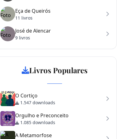
Eça de Queirós
11 livros
José de Alencar
9 livros
Livros Populares
O Cortiço
1.547 downloads
Orgulho e Preconceito
1.085 downloads
A Metamorfose