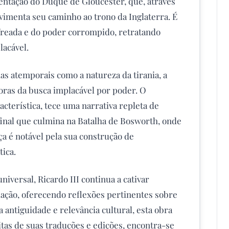
entação do Duque de Gloucester, que, através
avimenta seu caminho ao trono da Inglaterra. É
reada e do poder corrompido, retratando
lacável.
as atemporais como a natureza da tirania, a
ras da busca implacável por poder. O
cterística, tece uma narrativa repleta de
 final que culmina na Batalha de Bosworth, onde
eça é notável pela sua construção de
ica.
niversal, Ricardo III continua a cativar
riação, oferecendo reflexões pertinentes sobre
a antiguidade e relevância cultural, esta obra
as de suas traduções e edições, encontra-se