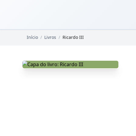
Pular para o conteúdo principal
Livros Domínio Público
Início
/
Livros
/
Ricardo III