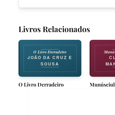
Livros Relacionados
O Livro Derradeiro
Munús
JOÃO DA CRUZ E
C
SOUSA
MA
(GL
SA
O Livro Derradeiro
Munúsciul