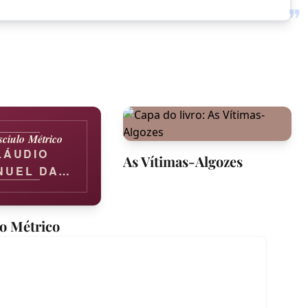
❞
ciulo Métrico
LÁUDIO
As Vítimas-Algozes
NUEL DA
COSTA
AUCESTE
TÚRNIO)
o Métrico