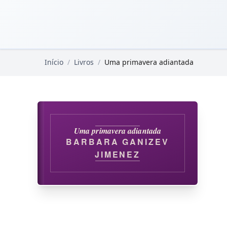
Pular para o conteúdo principal
Livros Domínio Público
Início
/
Livros
/
Uma primavera adiantada
Uma primavera adiantada
BARBARA GANIZEV
JIMENEZ