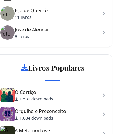
Eça de Queirós
11 livros
José de Alencar
9 livros
Livros Populares
O Cortiço
1.530 downloads
Orgulho e Preconceito
1.084 downloads
A Metamorfose