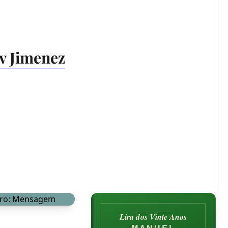
v Jimenez
Lira dos Vinte Anos
m
MANUEL