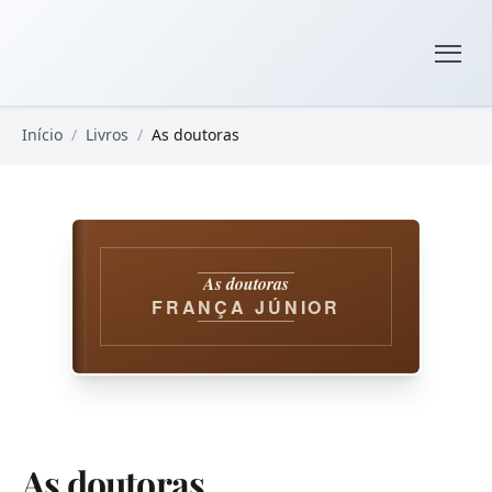
Pular para o conteúdo principal
Livros Domínio Público
Início
/
Livros
/
As doutoras
As doutoras
FRANÇA JÚNIOR
As doutoras