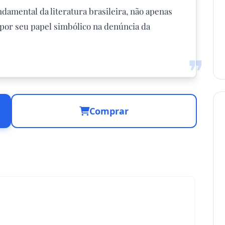
amental da literatura brasileira, não apenas
or seu papel simbólico na denúncia da
❞
Comprar