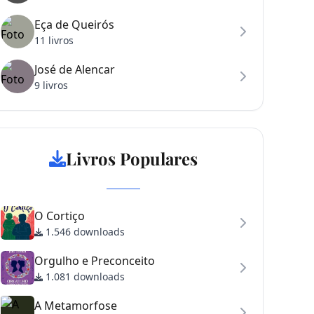
Eça de Queirós
11 livros
José de Alencar
9 livros
Livros Populares
O Cortiço
1.546 downloads
Orgulho e Preconceito
1.081 downloads
A Metamorfose