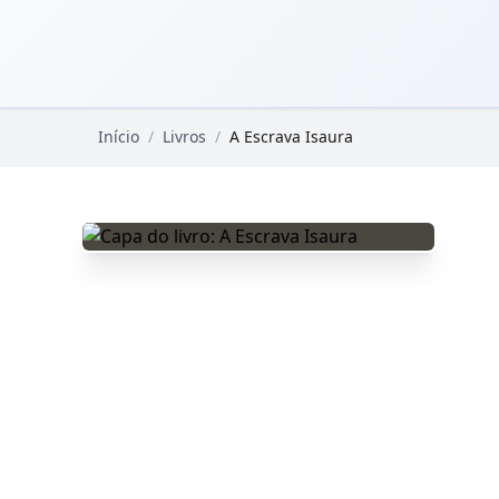
Pular para o conteúdo principal
Livros Domínio Público
Início
/
Livros
/
A Escrava Isaura