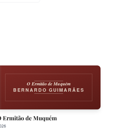
O Ermitão de Muquém
BERNARDO GUIMARÃES
O Ermitão de Muquém
026