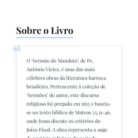
Sobre o Livro
❝
O ‘Sermão do Mandato’, de Pe.
Antônio Vieira, é uma das mais
célebres obras da literatura barroca
brasileira. Pertencente à coleção de
‘Sermões’ do autor, este discurso
religioso foi pregado em 1655 e baseia-
se no texto bíblico de Mateus 25,31-46,
onde Jesus discute os critérios do
Juízo Final. A obra representa o auge