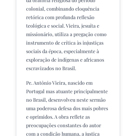
da oratória religiosa do período
colonial, combinando eloquência
retórica com profunda reflexão
teológica e social. Vieira, jesuíta e
missionário, utiliza a pregação como
instrumento de crítica às injustiças
sociais da época, especialmente à
exploração de indígenas e africanos
escravizados no Brasil.
Pe. Antônio Vieira, nascido em
Portugal mas atuante principalmente
no Brasil, desenvolveu neste sermão
uma poderosa defesa dos mais pobres
e oprimidos. A obra reflete as
preocupações constantes do autor
com a condição humana, a justiça