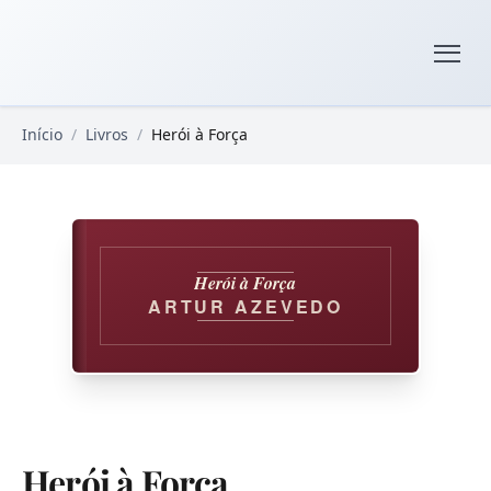
Pular para o conteúdo principal
Livros Domínio Público
Início
/
Livros
/
Herói à Força
Herói à Força
ARTUR AZEVEDO
Herói à Força