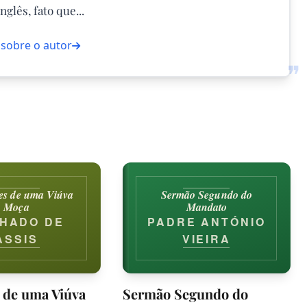
glês, fato que...
 sobre o autor
❞
es de uma Viúva
Sermão Segundo do
Moça
Mandato
HADO DE
PADRE ANTÓNIO
ASSIS
VIEIRA
 de uma Viúva
Sermão Segundo do