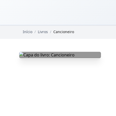
Pular para o conteúdo principal
Livros Domínio Público
Início
/
Livros
/
Cancioneiro