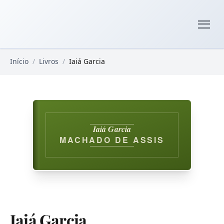
Pular para o conteúdo principal
Livros Domínio Público
Início
/
Livros
/
Iaiá Garcia
Iaiá Garcia
MACHADO DE ASSIS
Iaiá Garcia