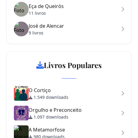
Eça de Queirós
11 livros
José de Alencar
9 livros
Livros Populares
O Cortiço
1.549 downloads
Orgulho e Preconceito
1.097 downloads
A Metamorfose
980 downloads