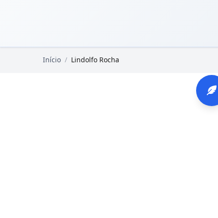
Pular para o conteúdo principal
Livros Domínio Público
Início
/
Lindolfo Rocha