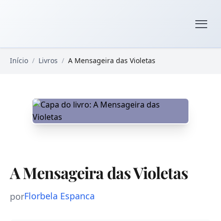
Pular para o conteúdo principal
Livros Domínio Público
Início
/
Livros
/
A Mensageira das Violetas
A Mensageira das Violetas
Florbela Espanca
por