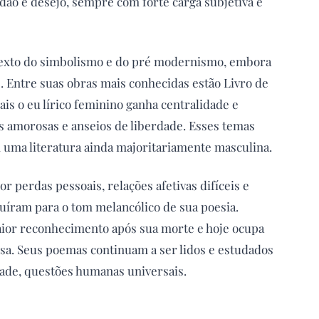
dão e desejo, sempre com forte carga subjetiva e
ntexto do simbolismo e do pré modernismo, embora
. Entre suas obras mais conhecidas estão Livro de
is o eu lírico feminino ganha centralidade e
es amorosas e anseios de liberdade. Esses temas
 uma literatura ainda majoritariamente masculina.
r perdas pessoais, relações afetivas difíceis e
uíram para o tom melancólico de sua poesia.
aior reconhecimento após sua morte e hoje ocupa
esa. Seus poemas continuam a ser lidos e estudados
ade, questões humanas universais.