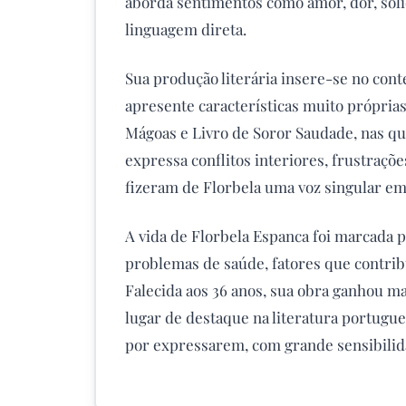
aborda sentimentos como amor, dor, soli
linguagem direta.
Sua produção literária insere-se no co
apresente características muito próprias
Mágoas e Livro de Soror Saudade, nas qua
expressa conflitos interiores, frustraçõ
fizeram de Florbela uma voz singular em
A vida de Florbela Espanca foi marcada po
problemas de saúde, fatores que contrib
Falecida aos 36 anos, sua obra ganhou m
lugar de destaque na literatura portugu
por expressarem, com grande sensibilid