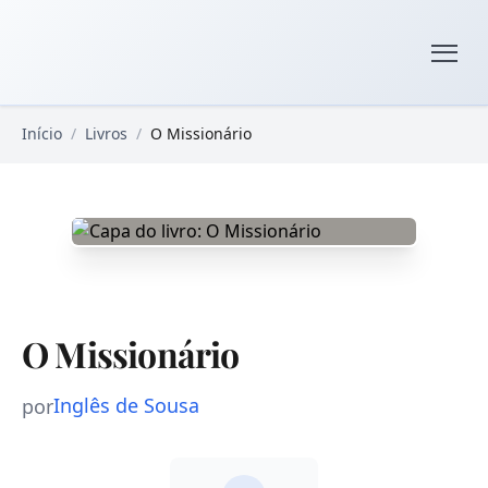
Pular para o conteúdo principal
Livros Domínio Público
Início
/
Livros
/
O Missionário
O Missionário
Inglês de Sousa
por