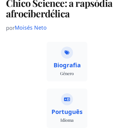
Chico Science: a rapsódia
afrociberdélica
Moisés Neto
por
Biografia
Gênero
Português
Idioma