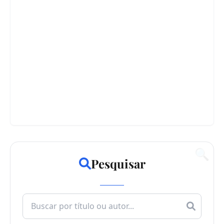
🔍
Pesquisar
Search
for: