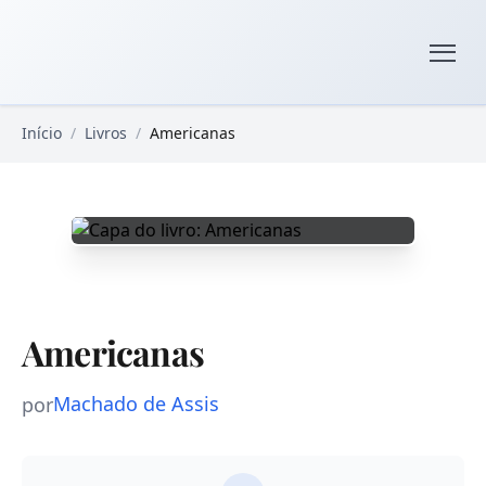
Pular para o conteúdo principal
Livros Domínio Público
Início
/
Livros
/
Americanas
Americanas
Machado de Assis
por