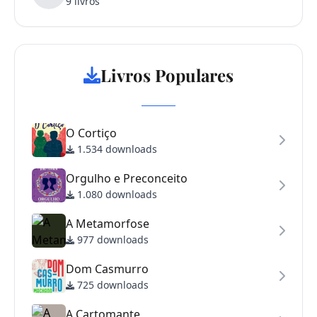
9 livros
Livros Populares
O Cortiço
1.534 downloads
Orgulho e Preconceito
1.080 downloads
A Metamorfose
977 downloads
Dom Casmurro
725 downloads
A Cartomante