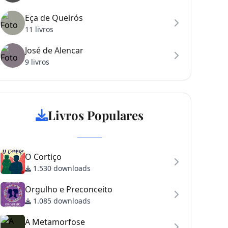
Eça de Queirós
11 livros
José de Alencar
9 livros
Livros Populares
O Cortiço
1.530 downloads
Orgulho e Preconceito
1.085 downloads
A Metamorfose