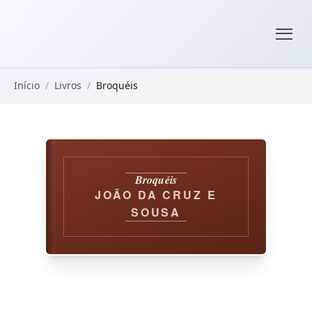
Pular para o conteúdo principal
Livros Domínio Público
Início
/
Livros
/
Broquéis
Broquéis
JOÃO DA CRUZ E
SOUSA