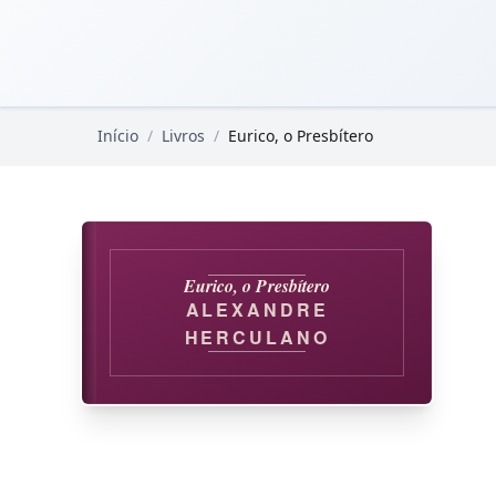
Pular para o conteúdo principal
Livros Domínio Público
Início
/
Livros
/
Eurico, o Presbítero
Eurico, o Presbítero
ALEXANDRE
HERCULANO