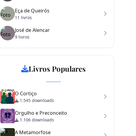
Eça de Queirós
11 livros
José de Alencar
9 livros
Livros Populares
O Cortiço
1.545 downloads
Orgulho e Preconceito
1.106 downloads
A Metamorfose