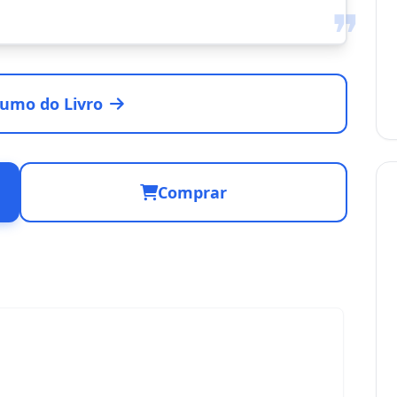
❞
umo do Livro
Comprar