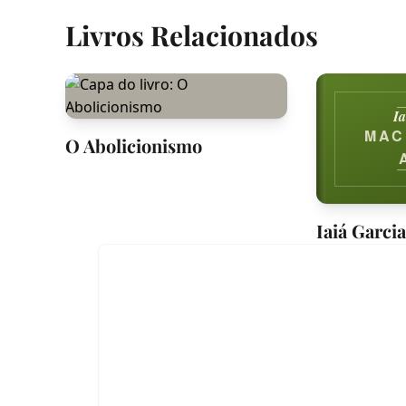
Livros Relacionados
Ia
MAC
O Abolicionismo
Iaiá Garci