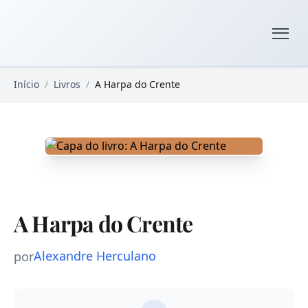
Pular para o conteúdo principal
Livros Domínio Público
Início
/
Livros
/
A Harpa do Crente
A Harpa do Crente
Alexandre Herculano
por