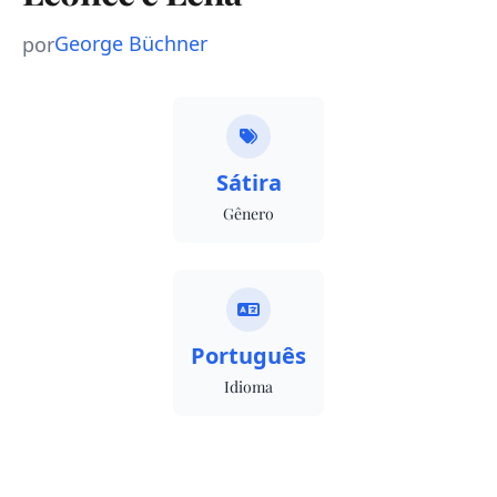
George Büchner
por
Sátira
Gênero
Português
Idioma