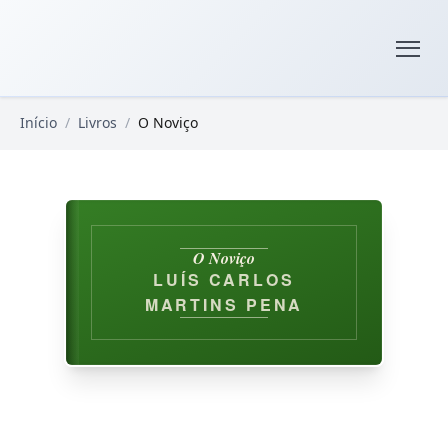
Pular para o conteúdo principal
Livros Domínio Público
Início
/
Livros
/
O Noviço
O Noviço
LUÍS CARLOS
MARTINS PENA