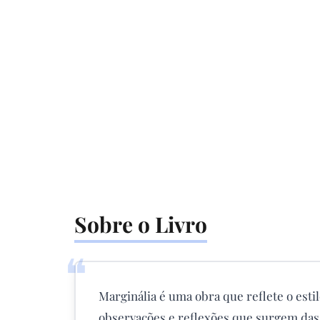
Sobre o Livro
❝
Marginália é uma obra que reflete o esti
observações e reflexões que surgem das 