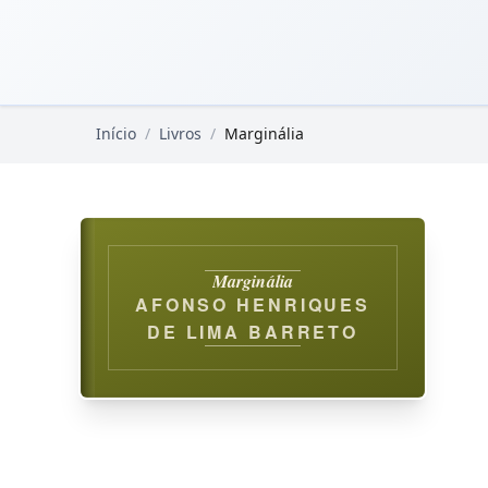
Pular para o conteúdo principal
Livros Domínio Público
Início
/
Livros
/
Marginália
Marginália
AFONSO HENRIQUES
DE LIMA BARRETO