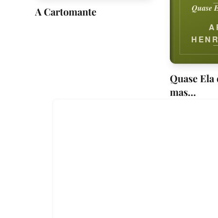
Quase E
A Cartomante
A
HENR
LIMA
Quase Ela 
mas…