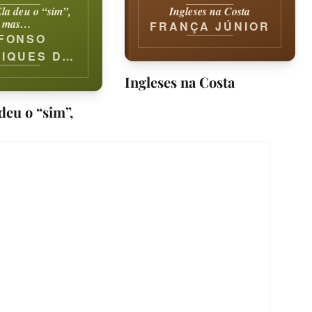
la deu o “sim”,
Ingleses na Costa
mas…
FRANÇA JÚNIOR
FONSO
IQUES DE
 BARRETO
Ingleses na Costa
deu o “sim”,