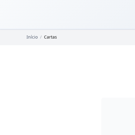
Pular para o conteúdo principal
Livros Domínio Público
Início
/
Cartas