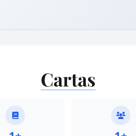
Cartas
1+
1+