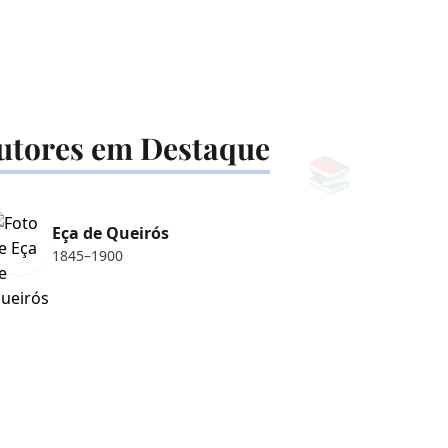
utores em Destaque
📚
Eça de Queirós
1845–1900