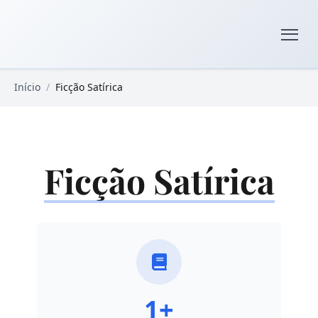
Pular para o conteúdo principal
Livros Domínio Público
Início
/
Ficção Satírica
Ficção Satírica
1+