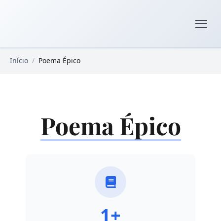
Pular para o conteúdo principal
Livros Domínio Público
Início
/
Poema Épico
Poema Épico
1+